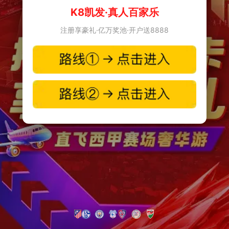
K8凯发·真人百家乐
注册享豪礼·亿万奖池·开户送8888